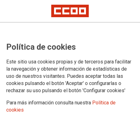
18.01.2016
RECUPERACIÓN DE LOS SERVICIOS PÚBLICOS. ASAMBLEA
Política de cookies
GENERAL FSC CCOO MADRID
Desde el 24 de mayo hay un cambio en las políticas municipales y de
CCAA. Comienza a hablarse de ?remunicipalización de los ss.pp.?
Este sitio usa cookies propias y de terceros para facilitar
Llamada de atención: no se trata sólo de ?remunicipalizar? sino de
la navegación y obtener información de estadísticas de
revertir, recuperar la gestión pública los servicios que hayan sido
externalizados o privatizados por cualquier administración, no sólo la
uso de nuestros visitantes. Puedes aceptar todas las
Local. Ponencia de la secretaria de Acción Sindical de la FSC de CCOO
cookies pulsando el botón 'Aceptar' o configurarlas o
Madrid, Yolanda Díaz Arranz.
rechazar su uso pulsando el botón 'Configurar cookies'
Ver documento
Para más información consulta nuestra
Política de
cookies