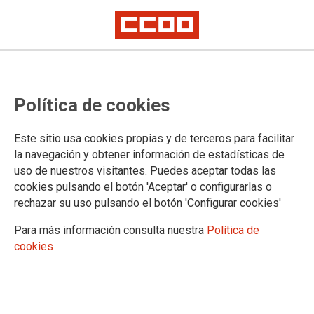
Gema Cuevas Zambrano, nueva
Política de cookies
Secretaria General de la sección
sindical de Correos
Este sitio usa cookies propias y de terceros para facilitar
la navegación y obtener información de estadísticas de
uso de nuestros visitantes. Puedes aceptar todas las
El pasado 6 de noviembre de 2024 se celebró el Congreso
cookies pulsando el botón 'Aceptar' o configurarlas o
de la sección sindical de Correos, donde Gema Cuevas
rechazar su uso pulsando el botón 'Configurar cookies'
Zambrano fue elegida como Secretaria General, siendo la
única candidata.
Para más información consulta nuestra
Política de
cookies
03/12/2024.
En su discurso, destacó la
importancia de abordar la
negociación de un nuevo convenio