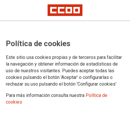
El miércoles 24 estuvimos a las
Política de cookies
puertas de Amazon MAD4, en San
Fernando de Henares, alzando la
Este sitio usa cookies propias y de terceros para facilitar
voz por miles de trabajadores y
la navegación y obtener información de estadísticas de
uso de nuestros visitantes. Puedes aceptar todas las
trabajadoras del sector logístico
cookies pulsando el botón 'Aceptar' o configurarlas o
rechazar su uso pulsando el botón 'Configurar cookies'
Para más información consulta nuestra
Política de
29/06/2026.
cookies