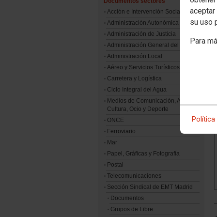
Documentos sectores
aceptar 
Acción e Intervención Social
su uso 
Administración Autonómica
l
Administración de Justicia
Para má
r
Administración General del Estado
Administración Local
Aéreo y Servicios Turísticos
Carretera y Logística
Ciclo Integral del Agua
Medios de Comunicación, Artes,
Cultura, Ocio y Deporte
Política
ONCE
Ferroviario
Mar
Papel, Gráficas y Fotografía
Postal
Telecomunicaciones
Sección Sindical de EMT Madrid
Documentos
Grupos de Libre