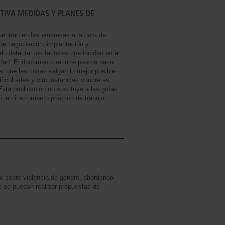
TIVA MEDIDAS Y PLANES DE
uentran en las empresas a la hora de
 de negociación, implantación y
o detectar los factores que inciden en el
ldad. El documento recorre paso a paso
r que las cosas salgan lo mejor posible.
ficultades y circunstancias concretas,
Esta publicación no sustituye a las guías
 un instrumento práctico de trabajo.
e sobre violencia de género, abordando
e se puedan realizar propuestas de