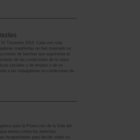
RILEÑAS
a IV Trimestre 2013. Cada vez más
ajadoras madrileñas no han mejorado su
educciones de brechas que argumenta el
iento de las condiciones de la clase
íticas sociales y de empleo o de un
ndo a las trabajadoras en condiciones de
ánica para la Protección de la Vida del
que atenta contra los derechos
as incapacitadas para decidir sobre su