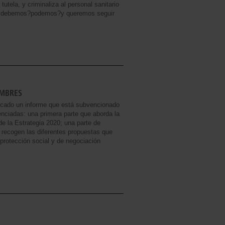
tela, y criminaliza al personal sanitario
ue debemos?podemos?y queremos seguir
OMBRES
icado un informe que está subvencionado
erenciadas: una primera parte que aborda la
e la Estrategia 2020; una parte de
e recogen las diferentes propuestas que
protección social y de negociación