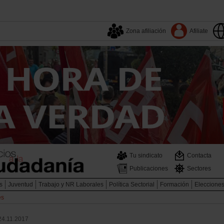
Zona afiliación
Afiliate
Tu sindicato
Contacta
Publicaciones
Sectores
s
Juventud
Trabajo y NR Laborales
Política Sectorial
Formación
Elecciones
es
24.11.2017