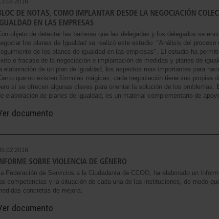
13.04.2016
BLOC DE NOTAS, COMO IMPLANTAR DESDE LA NEGOCIACIÓN COLEC
IGUALDAD EN LAS EMPRESAS
on objeto de detectar las barreras que las delegadas y los delegados se enc
egociar los planes de Igualdad se realizó este estudio: "Análisis del proceso
eguimiento de los planes de igualdad en las empresas". El estudio ha permitid
xito o fracaso de la negociación e implantación de medidas y planes de igua
a elaboración de un plan de igualdad, los aspectos mas importantes para hace
ierto que no existen fórmulas mágicas, cada negociación tiene sus propias di
ero sí se ofrecen algunas claves para orientar la solución de los problemas. 
e elaboración de planes de igualdad, es un material complementario de apoyo,
Ver documento
05.02.2016
INFORME SOBRE VIOLENCIA DE GÉNERO
La Federación de Servicios a la Ciudadanía de CCOO, ha elaborado un Inform
as competencias y la situación de cada una de las instituciones, de modo qu
medidas concretas de mejora.
Ver documento