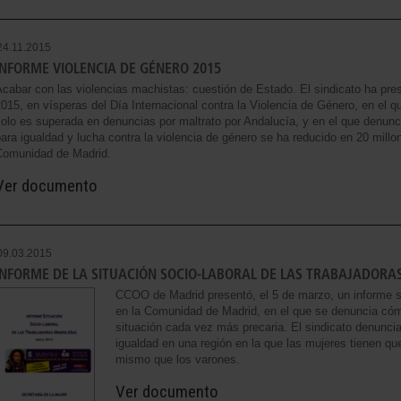
24.11.2015
INFORME VIOLENCIA DE GÉNERO 2015
cabar con las violencias machistas: cuestión de Estado. El sindicato ha pre
015, en vísperas del Día Internacional contra la Violencia de Género, en el 
olo es superada en denuncias por maltrato por Andalucía, y en el que denunc
ara igualdad y lucha contra la violencia de género se ha reducido en 20 mill
Comunidad de Madrid.
Ver documento
09.03.2015
INFORME DE LA SITUACIÓN SOCIO-LABORAL DE LAS TRABAJADORA
CCOO de Madrid presentó, el 5 de marzo, un informe so
en la Comunidad de Madrid, en el que se denuncia có
situación cada vez más precaria. El sindicato denunc
igualdad en una región en la que las mujeres tienen qu
mismo que los varones.
Ver documento