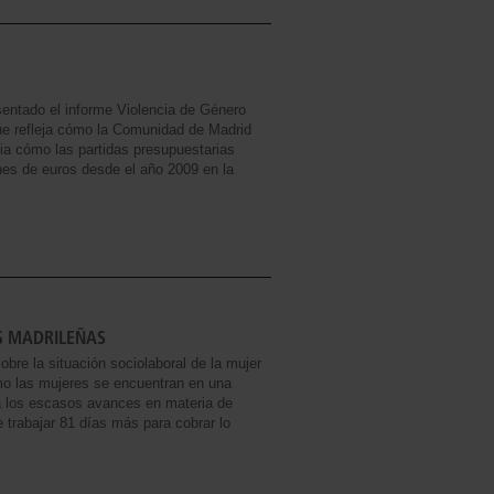
sentado el informe Violencia de Género
que refleja cómo la Comunidad de Madrid
ia cómo las partidas presupuestarias
ones de euros desde el año 2009 en la
S MADRILEÑAS
bre la situación sociolaboral de la mujer
mo las mujeres se encuentran en una
ia los escasos avances en materia de
e trabajar 81 días más para cobrar lo