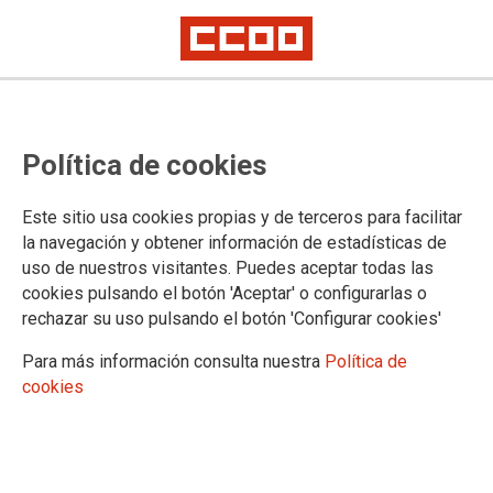
TUS SERVICIOS
Política de cookies
Servicios a la afiliación
Descuentos y ofertas
Este sitio usa cookies propias y de terceros para facilitar
la navegación y obtener información de estadísticas de
uso de nuestros visitantes. Puedes aceptar todas las
cookies pulsando el botón 'Aceptar' o configurarlas o
Bono Parques Oro
rechazar su uso pulsando el botón 'Configurar cookies'
PLUS FAMILIAR y
Para más información consulta nuestra
Política de
Bono Parque Oro
cookies
PLUS Individual
2023
Descripción del descuento. LA RECEPCION DE SOLICITUDES