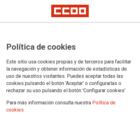
PUBLICACIONES
Política de cookies
Publicaciones
Apuntes
Este sitio usa cookies propias y de terceros para facilitar
Separata Madrid Sindical
la navegación y obtener información de estadísticas de
Tribuna digital FSC-CCOO
uso de nuestros visitantes. Puedes aceptar todas las
Revista Perspectiva
cookies pulsando el botón 'Aceptar' o configurarlas o
Madrid Sindical
rechazar su uso pulsando el botón 'Configurar cookies'
Documentos FSC-CCOO Madrid
Legislación
Para más información consulta nuestra
Política de
Libros
cookies
Transparencia
Actividad sindical
Acción sindical
Empleo