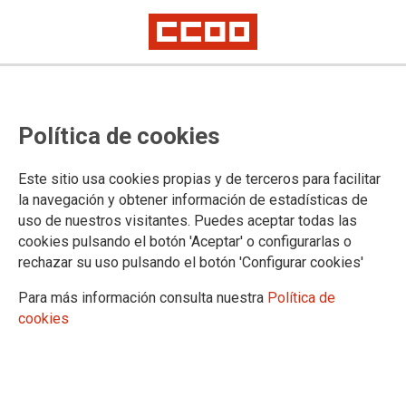
Ayuntamiento de Madrid: los
Política de cookies
sindicatos piden el “cese
inmediato” del director de
Este sitio usa cookies propias y de terceros para facilitar
Emergencias
la navegación y obtener información de estadísticas de
uso de nuestros visitantes. Puedes aceptar todas las
cookies pulsando el botón 'Aceptar' o configurarlas o
Todos los Sindicatos con representación en la Mesa Sectorial
rechazar su uso pulsando el botón 'Configurar cookies'
de SAMUR-Protección han dirigido carta a la Delegada del
Área Portavoz Seguridad y Emergencias, solicitando el cese
Para más información consulta nuestra
Política de
inmediato del Director de Emergencias D. Enrique López
cookies
Ventura.
20/12/2021.