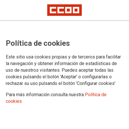
La Federación Madrileña de
Política de cookies
Natación amenaza a sus
trabajadores con su disolución.
Este sitio usa cookies propias y de terceros para facilitar
la navegación y obtener información de estadísticas de
uso de nuestros visitantes. Puedes aceptar todas las
18/10/2022.
cookies pulsando el botón 'Aceptar' o configurarlas o
rechazar su uso pulsando el botón 'Configurar cookies'
El presidente de la Federación
Madrileña de Natación, Juan José
Para más información consulta nuestra
Política de
Dueñas Herruzo, comunicó a la RLT
cookies
su intención de prorrogar el ERTE
existente en la empresa desde el
2018, así como el incumplimiento de
una parte fundamental del acuerdo
suscrito en la negociación de dicho