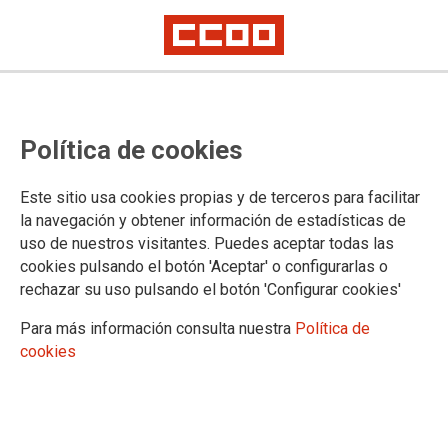
Convocada la Jornada "Diligencia
Política de cookies
Debida en materia de
Sostenibilidad"
Este sitio usa cookies propias y de terceros para facilitar
la navegación y obtener información de estadísticas de
uso de nuestros visitantes. Puedes aceptar todas las
08/11/2023.
cookies pulsando el botón 'Aceptar' o configurarlas o
rechazar su uso pulsando el botón 'Configurar cookies'
El próximo día 15 de diciembre realizaremos, en colaboración con
la Escuela de Relaciones Laborales de la UCM, unas jornadas
Para más información consulta nuestra
Política de
sobre Diligencia Debida en las empresas. Es un tema sumamente
cookies
interesante por el amplio contexto que abarca y la importancia de,
entre otros: derechos humanos, derechos laborales,
medioambiente, responsabilidad social corporativa...
La jornada se dividirá en dos mesas. En la primera primera