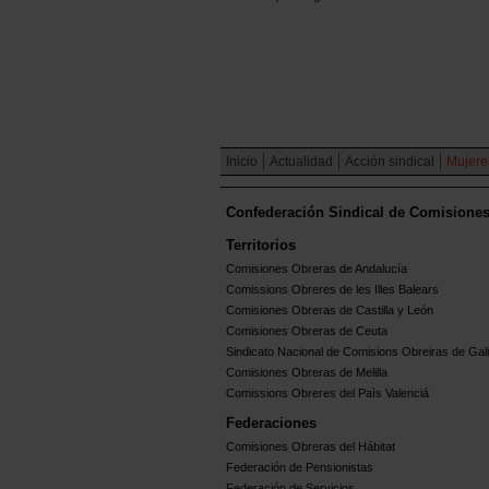
Inicio
Actualidad
Acción sindical
Mujere
Confederación Sindical de Comisione
Territorios
Comisiones Obreras de Andalucía
Comissions Obreres de les Illes Balears
Comisiones Obreras de Castilla y León
Comisiones Obreras de Ceuta
Sindicato Nacional de Comisions Obreiras de Gali
Comisiones Obreras de Melilla
Comissions Obreres del Paìs Valenciá
Federaciones
Comisiones Obreras del Hábitat
Federación de Pensionistas
Federación de Servicios