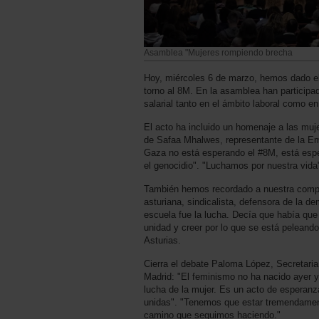
Asamblea "Mujeres rompiendo brecha
Hoy, miércoles 6 de marzo, hemos dado el 
torno al 8M. En la asamblea han participa
salarial tanto en el ámbito laboral como en
El acto ha incluido un homenaje a las muje
de Safaa Mhalwes, representante de la Em
Gaza no está esperando el #8M, está espe
el genocidio". "Luchamos por nuestra vida
También hemos recordado a nuestra compañ
asturiana, sindicalista, defensora de la d
escuela fue la lucha. Decía que había que 
unidad y creer por lo que se está peleand
Asturias.
Cierra el debate Paloma López, Secretari
Madrid: "El feminismo no ha nacido ayer y
lucha de la mujer. Es un acto de esperanz
unidas". "Tenemos que estar tremendamente
camino que seguimos haciendo."