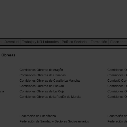
s
Juventud
Trabajo y NR Laborales
Política Sectorial
Formación
Elecciones
s Obreras
Comisiones Obreras de Aragón
Comisiones Ob
Comisiones Obreras de Canarias
Comisiones O
Comisiones Obreras de Castilla-La Mancha
Comissió Obre
Comisiones Obreras de Euskadi
Comisiones O
cia
Comisiones Obreras de La Rioja
Comisiones O
Comisiones Obreras de la Región de Murcia
Comisiones O
Federación de Enseñanza
Federación de
Federación de Sanidad y Sectores Sociosanitarios
Federación de