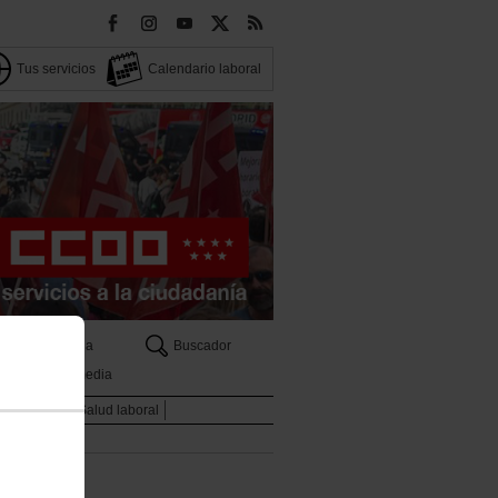
Tus servicios
Calendario laboral
Agenda
Buscador
Multimedia
 sindicales
Salud laboral