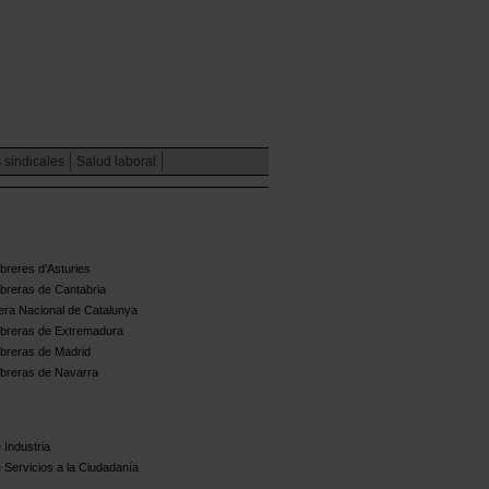
 sindicales
Salud laboral
reres d'Asturies
breras de Cantabria
ra Nacional de Catalunya
breras de Extremadura
breras de Madrid
breras de Navarra
 Industria
 Servicios a la Ciudadanía