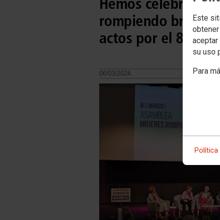
Hemos celebrado l
rompiendo brecha",
Este sit
obtener
actos por el 8M
aceptar 
su uso 
Para má
06/03/2024.
Política