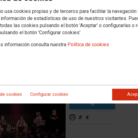
a asamblea "Mujeres
 con la que iniciamos los
io usa cookies propias y de terceros para facilitar la navegación
 información de estadísticas de uso de nuestros visitantes. Pu
todas las cookies pulsando el botón 'Aceptar' o configurarlas o 
pulsando el botón 'Configurar cookies'
s información consulta nuestra
Política de cookies
 de cookies
Configurar cookies
Acep