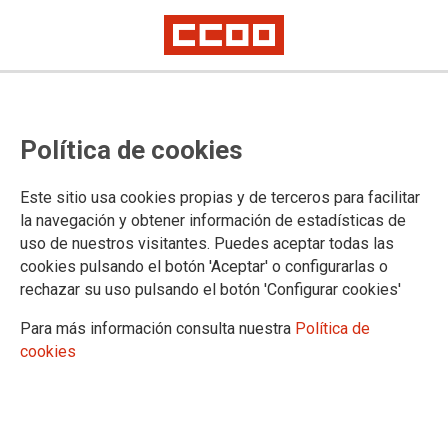
CCOO y UGT apuestan por la
Política de cookies
negociación de un convenio
sectorial estatal de Transporte de
Este sitio usa cookies propias y de terceros para facilitar
Viajeros por Ferrocarril
la navegación y obtener información de estadísticas de
uso de nuestros visitantes. Puedes aceptar todas las
cookies pulsando el botón 'Aceptar' o configurarlas o
Para ambas organizaciones es fundamental que, tras la
rechazar su uso pulsando el botón 'Configurar cookies'
liberalización del transporte de viajeros por ferrocarril, este
sector cuente con una regulación laboral homogénea que
Para más información consulta nuestra
Política de
proteja a los trabajadores y trabajadoras ante la posibilidad
cookies
de que la competencia entre las empresas ferroviarias pueda
basarse en la precariedad de las condiciones laborales.
16/04/2024.